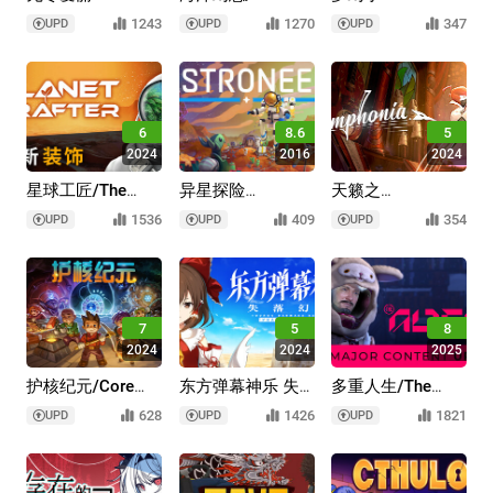
丝/Endless Alice
Fantasy
镇/Everdream
1243
1270
347
UPD
UPD
UPD
Village
6
8.6
5
2024
2016
2024
星球工匠/The
异星探险
天籁之
Planet Crafter
家/ASTRONEER
国/Symphonia
1536
409
354
UPD
UPD
UPD
7
5
8
2024
2024
2025
护核纪元/Core
东方弹幕神乐 失
多重人生/The
Keeper
落幻想/Touhou
Alters
628
1426
1821
UPD
UPD
UPD
Danmaku Kagura
Phantasia Lost