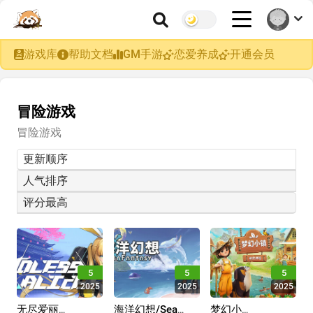
游戏库
帮助文档
GM手游
恋爱养成
开通会员
冒险游戏
冒险游戏
更新顺序
人气排序
评分最高
5
5
5
2025
2025
2025
无尽爱丽
海洋幻想/Sea
梦幻小