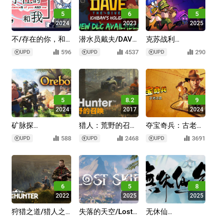
5
6
5
2024
2023
2025
不/存在的你，和
潜水员戴夫/DAVE
克苏战利
我/The
THE DIVER
品/CTHULOOT
596
4537
290
UPD
UPD
UPD
NOexistenceN of
you AND me
5
8.2
9
2024
2017
2024
矿脉探
猎人：荒野的召
夺宝奇兵：古老之
寻/Orebound
唤/theHunter: Call
圈/Indiana Jones
588
2468
3691
UPD
UPD
UPD
of the Wild
and the Great
Circle
6
5
8
2022
2025
2025
狩猎之道/猎人之
失落的天空/Lost
无休仙