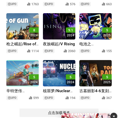
路/Way of the
Skies
途/EndlessJourney
1763
576
663
UPD
UPD
UPD
Hunter
8
9.1
5
2024
2024
2025
枪之崛起/Rise of
夜族崛起/V Rising
电池之
Gun
诺/BatteryNote
1114
2060
155
UPD
UPD
UPD
5
5
5
2024
2024
2025
辛特堡传
核噩梦/Nuclear
古墓丽影4-6复刻
说/Dungeons of
Nightmare
版/Tomb Raider
599
194
367
UPD
UPD
UPD
Hinterberg
IV-VI Remastered
点击加载更多
×