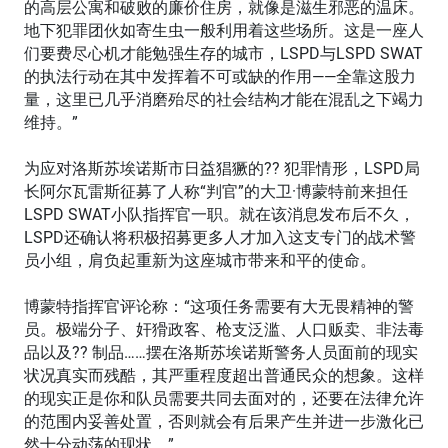
的高层公寓和破败的廉价住房，就像是滋生邪恶的温床。
地下犯罪团伙如寄生虫一般利用着这些场所。这是一座人
们要费尽心机才能勉强生存的城市，LSPD与LSPD SWAT
的执法行动在其中发挥着不可或缺的作用——全靠这股力
量，这里已几乎消磨殆尽的社会结构才能在混乱之下竭力
维持。”
为应对洛斯苏埃诺斯市日益猖獗的?? 犯罪情形，LSPD局
长阿尔瓦雷斯征募了人称“判官”的大卫·博蒙特前来担任
LSPD SWAT小队指挥官一职。就在该消息发布后不久，
LSPD还确认将积极招募更多人才加入这支专门的战术警
员小组，肩负起重新为这座城市带来和平的使命。
博蒙特指挥官评论称：“这项任务需要有大无畏精神的警
员。极端分子、奸猾政客、枪支泛滥、人口贩卖、非法毒
品以及?? 制品……摆在洛斯苏埃诺斯警务人员面前的现实
状况真实而残酷，其严重程度超出普通民众的想象。这样
的现实正是你和队员需要共同去面对的，还要在法律允许
的范围内妥善处置，否则就会有后果产生并进一步激化已
然十分动荡的现状。”