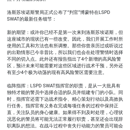
洛斯苏埃诺斯警局正式公布了“判官”博蒙特在LSPD
SWAT的最新任务细节：
新的期望：或许你已经不是第一次来到洛斯苏埃诺斯，但
这座城市的现状已有一些改变。因此，我们开展工作时所
使用的工具和方法也有所调整。那些你曾亲历过或听说过
的出勤情形已今非昔比，所以我们也会在处理警情时选择
不同的切入点。此外还有报告指出了4个新增的高风险警
区，预计未来可能需要对这些区域进行战术干预，另外还
有至少4个极为动荡的现有高风险警区需要注意。
临阵指挥：LSPD SWAT指挥官的职责，是从一大批具有
独特才能的警员中选择合适的队员并组建专门的小队。同
时，指挥官还需下达战术指令、精心策划行动以及高效执
行任务。指挥官有义务在完成每项任务的过程中保持正
直，关注队员的身心健康。如果得不到及时处理，心理状
况恶化的警员将可能无法正常履行职责，甚至还会出现辞
职离队的想法。在战斗过程中丧失行动能力的警员可能会