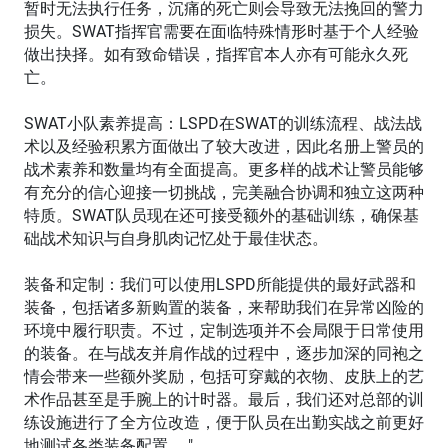
暂时无法执行任务，沉痛的死亡则会导致无法挽回的警力
损失。SWAT指挥官需要在面临特殊情形时基于个人经验
做出抉择。如有致命错误，指挥官本人亦有可能永久死
亡。
SWAT小队素养提高：LSPD在SWAT的训练流程、战法战
术以及经验积累方面做出了较大改进，因此名册上警员的
战术素养和数量均有全面提高。更多样的战术让警员能够
有充分的信心迎接一切挑战，完美融合协调和独立这两种
特质。SWAT队员现在还可接受额外的基础训练，确保基
础战术知识与自身肌肉记忆处于最佳状态。
装备和定制：我们可以使用LSPD所能提供的最好武器和
装备，包括诸多新购置的装备，来帮助我们在异常凶险的
环境中履行职责。不过，定制选项并不会局限于日常使用
的装备。在与战友并肩作战的过程中，逐步加深的同袍之
情会带来一些额外奖励，包括可穿戴的衣物、皮肤上的艺
术作品甚至是手腕上的计时器。最后，我们还对总部的训
练设施进行了全方位改造，便于队员在出勤实战之前更好
地测试各类装备配置。 "