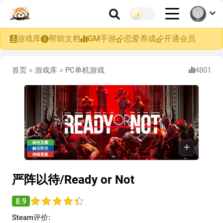
游戏库
帮助文档
GM手游
恋爱养成
开通会员
首页
>
游戏库
>
PC单机游戏
4801
绿色无毒
解压即完
持续更新
严阵以待/Ready or Not
8.9
Steam评价: