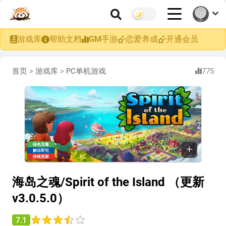
游戏库
帮助文档
GM手游
恋爱养成
开通会员
首页
>
游戏库
>
PC单机游戏
775
绿色无毒
解压即完
持续更新
海岛之魂/Spirit of the Island （更新
v3.0.5.0）
7.1