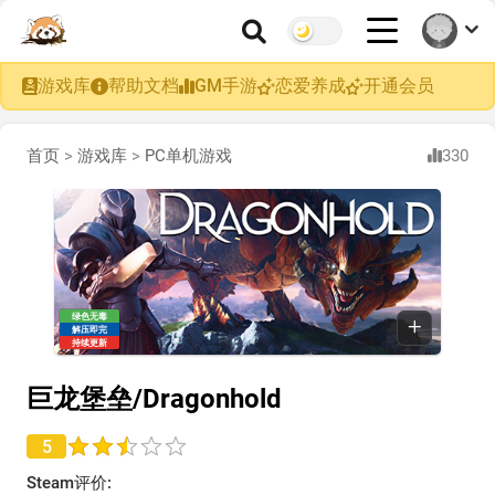
游戏库
帮助文档
GM手游
恋爱养成
开通会员
首页
>
游戏库
>
PC单机游戏
330
绿色无毒
解压即完
持续更新
巨龙堡垒/Dragonhold
5
Steam评价: